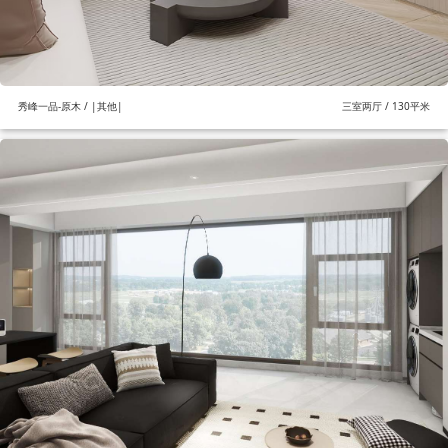
秀峰一品-原木 / |其他|
三室两厅 / 130平米