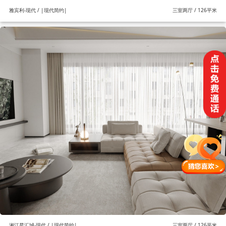
雅宾利-现代 / |现代简约|
三室两厅 / 126平米
湘江星汇城-现代 / |现代简约|
三室两厅 / 126平米