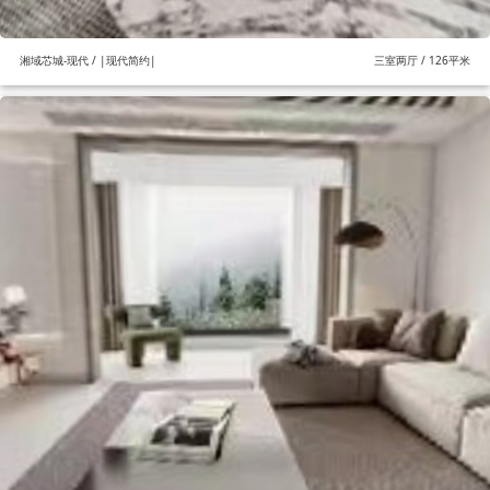
湘域芯城-现代 / |现代简约|
三室两厅 / 126平米