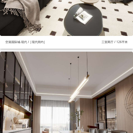
空港国际城-现代 / |现代简约|
三室两厅 / 126平米