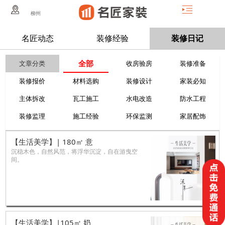
柳州
名匠动态
装修经验
装修日记
全部
文章分类
收房验房
装修准备
装修报价
材料选购
装修设计
家装必知
主体拆改
瓦工施工
水电改造
防水工程
装修监理
施工经验
环保监测
家居配饰
【生活美学】| 180㎡ 意
沉稳木色，自然风范，将浮华沉淀，自在游曳空
间。
【生活美学】|105㎡ 奶