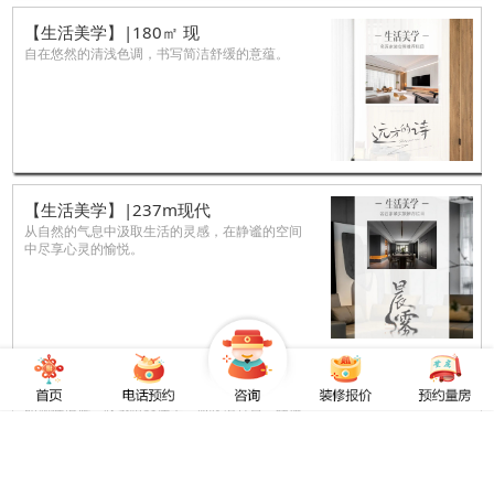
【生活美学】|180㎡ 现
自在悠然的清浅色调，书写简洁舒缓的意蕴。
【生活美学】|237m现代
从自然的气息中汲取生活的灵感，在静谧的空间
中尽享心灵的愉悦。
【生活美学】 | 140㎡
如湖畔清风，吹落喧嚣浮华。似皎洁月色，静谧
洒落人间。