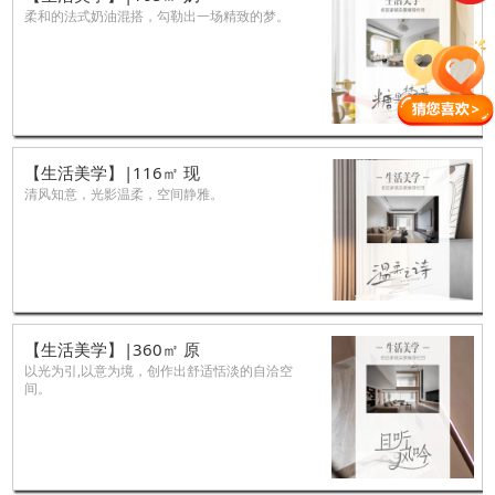
柔和的法式奶油混搭，勾勒出一场精致的梦。
【生活美学】|116㎡ 现
清风知意，光影温柔，空间静雅。
【生活美学】|360㎡ 原
以光为引,以意为境，创作出舒适恬淡的自洽空
间。