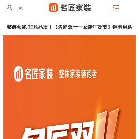
柳州
整装领跑 非凡品质丨【名匠双十一家装狂欢节】钜惠启幕